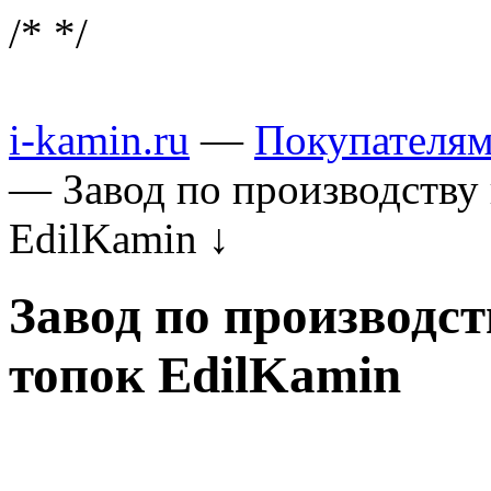
/*
*/
i-kamin.ru
—
Покупателя
—
Завод по производству
EdilKamin
↓
Завод по производс
топок EdilKamin