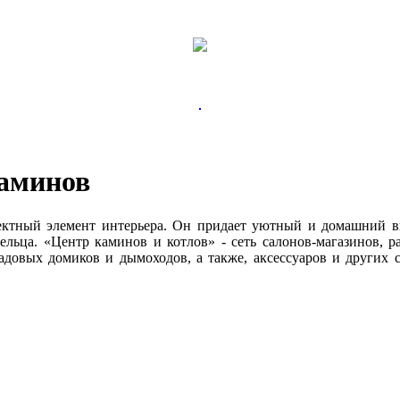
Вы действительно желаете очис
Вы действительно хотите удали
Товар добавлен в ко
корзины?
Да, желаю
Да, хочу
каминов
ктный элемент интерьера. Он придает уютный и домашний ви
ельца. «Центр каминов и котлов» - сеть салонов-магазинов,
садовых домиков и дымоходов, а также, аксессуаров и других 