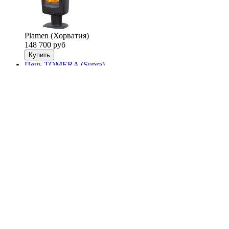
Plamen (Хорватия)
148 700 руб
Купить
Печь TOMERA (Supra)
Supra (Франция)
189 970 руб
Купить
Каминная топка F 900B (Stav)