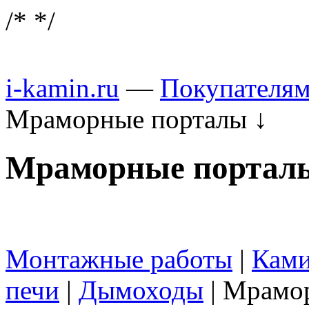
/*
*/
i-kamin.ru
—
Покупателя
Мраморные порталы
↓
Мраморные портал
Монтажные работы
|
Кам
печи
|
Дымоходы
|
Мрамор