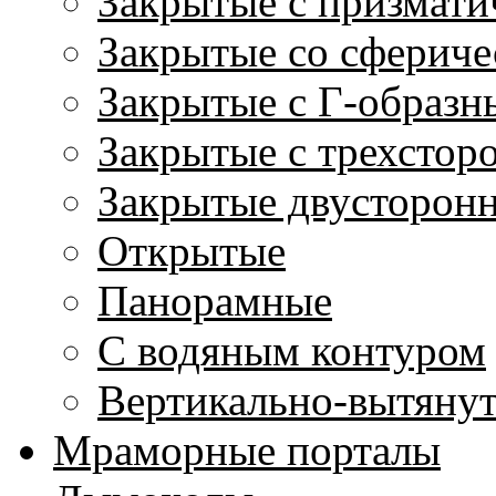
Закрытые с призмати
Закрытые со сфериче
Закрытые с Г-образн
Закрытые с трехстор
Закрытые двусторон
Открытые
Панорамные
С водяным контуром
Вертикально-вытяну
Мраморные порталы