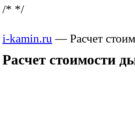
/*
*/
i-kamin.ru
—
Расчет стои
Расчет стоимости д