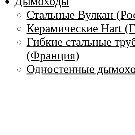
Дымоходы
Стальные Вулкан (Ро
Керамические Hart (
Гибкие стальные тру
(Франция)
Одностенные дымохо
Чугунные дымоходы 
Печи
С водяным контуром
Без водяного контура