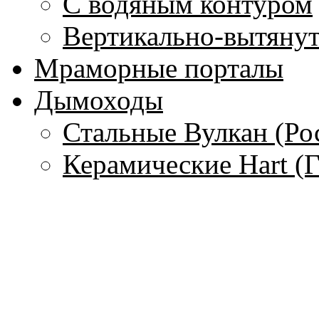
С водяным контуром
Вертикально-вытяну
Мраморные порталы
Дымоходы
Стальные Вулкан (Ро
Керамические Hart (
Гибкие стальные тру
(Франция)
Одностенные дымохо
Чугунные дымоходы 