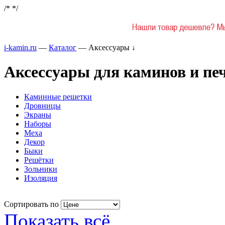
/*
*/
i-kamin.ru
—
Каталог
—
Аксессуары
↓
Аксессуары для каминов и пе
Каминные решетки
Дровницы
Экраны
Наборы
Меха
Декор
Быки
Решётки
Зольники
Изоляция
Сортировать по
Показать всё