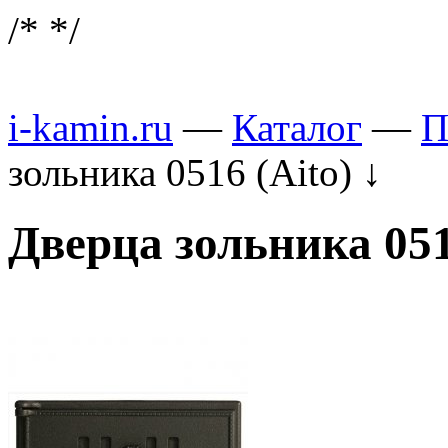
/*
*/
i-kamin.ru
—
Каталог
—
П
зольника 0516 (Aito)
↓
Дверца зольника 051