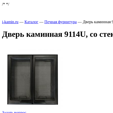
/*
*/
i-kamin.ru
—
Каталог
—
Печная фурнитура
—
Дверь каминная 9
Дверь каминная 9114U, со стек
Задать вопрос