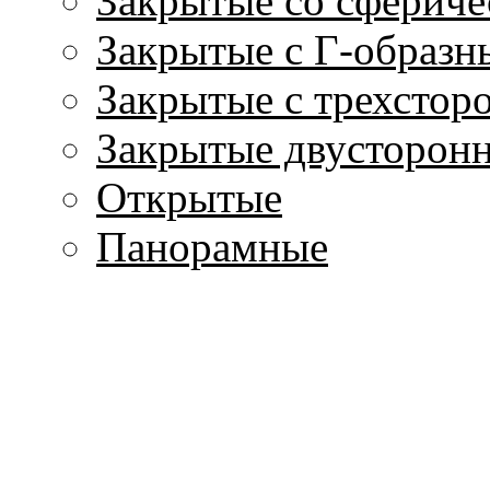
Закрытые со сфериче
Закрытые с Г-образн
Закрытые с трехстор
Закрытые двусторон
Открытые
Панорамные
С водяным контуром
Вертикально-вытяну
Мраморные порталы
Дымоходы