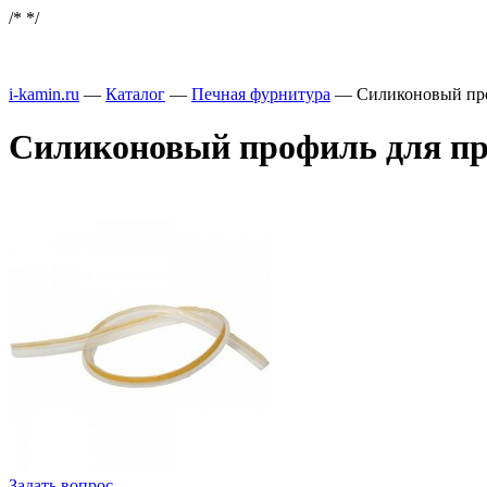
/*
*/
i-kamin.ru
—
Каталог
—
Печная фурнитура
—
Силиконовый про
Силиконовый профиль для пре
Задать вопрос