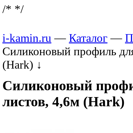
/*
*/
i-kamin.ru
—
Каталог
—
П
Силиконовый профиль для
(Hark)
↓
Силиконовый профи
листов, 4,6м (Hark)