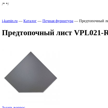
/*
*/
i-kamin.ru
—
Каталог
—
Печная фурнитура
—
Предтопочный ли
Предтопочный лист VPL021-R7
Задать вопрос