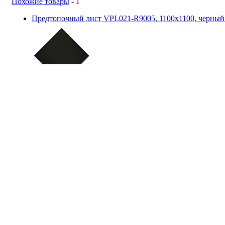
Похожие товары
- 1
Предтопочный лист VPL021-R9005, 1100х1100, черный
сравнить
Вулкан (Россия)
3 423 руб.
Купить
Дымоходы
Рассчитать стоимость дымохода
Керамические Hart (Германия)
Стальные дымоходы Вулкан (Россия)