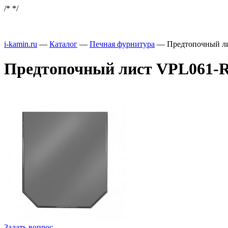
/*
*/
i-kamin.ru
—
Каталог
—
Печная фурнитура
—
Предтопочный ли
Предтопочный лист VPL061-R7
Задать вопрос