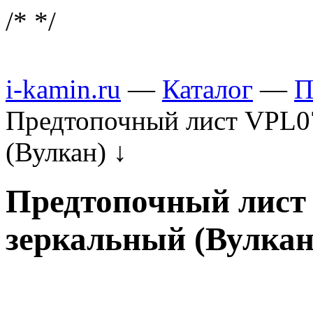
/*
*/
i-kamin.ru
—
Каталог
—
П
Предтопочный лист VPL07
(Вулкан)
↓
Предтопочный лист 
зеркальный (Вулкан