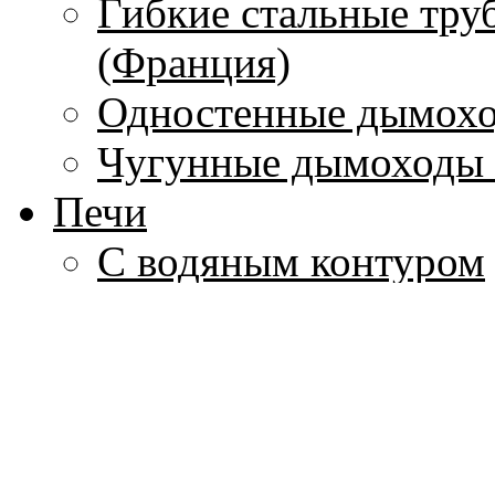
Гибкие стальные тру
(Франция)
Одностенные дымохо
Чугунные дымоходы 
Печи
С водяным контуром
Без водяного контура
Печи-камины
Печи для бань
Дровяные