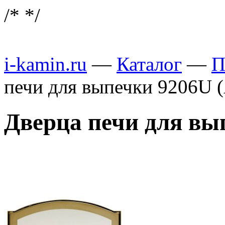
/*
*/
i-kamin.ru
—
Каталог
—
П
печи для выпечки 9206U (
Дверца печи для вып