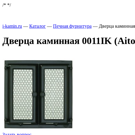
/*
*/
i-kamin.ru
—
Каталог
—
Печная фурнитура
—
Дверца каминная
Дверца каминная 0011IK (Aito
Задать вопрос