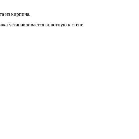
та из кирпича.
овка устанавливается вплотную к стене.
ssia)
-Russia)