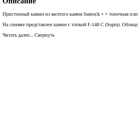
Описание
Пристенный камин из желтого камня Sunrock + + топочная пли
На снимке представлен камин с топкой F-148 C (Supra). Облиц
Читать далее...
Свернуть
Похожие товары
- 5
Облицовка SARDANE SR, с каменной балкой (Supra-Ru
сравнить
Supra-Russia (Россия - Франция)
82 210 руб.
Вариант установки:
Пристенный (фронтальный)
Заказать
Облицовка MARBELLA SR, с деревянной балкой (Supra