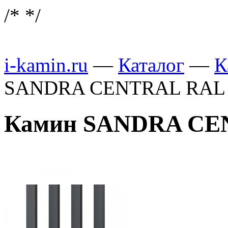
/*
*/
i-kamin.ru
—
Каталог
—
К
SANDRA CENTRAL RAL (T
Камин SANDRA CEN