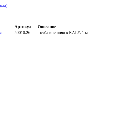
ода)
.
Артикул
Описание
50010.26
Труба внешняя в RAL#, 1 м
50012.21
Телескопический элемент под наклоном
50015.21
Листовое покрытие для пола
30002/30003
Декоративная колосниковая решётка 200х20
Наценка за исполнение RAL Metalic/Pearl (с