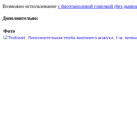
Возможно использование
с биоэтаноловой горелкой (без дымох
Дополнительно:
Фото
-
Читать далее...
Свернуть
Похожие товары
- 1
Камин GAIA CENTRAL, со стеклом, чёрный (Traforart)