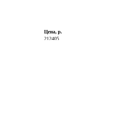
Цена, р.
212405
39100
107180
0
36800
пециальная отделка)
по запросу