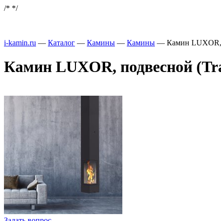
/*
*/
i-kamin.ru
—
Каталог
—
Камины
—
Камины
—
Камин LUXOR, п
Камин LUXOR, подвесной (Tra
Задать вопрос