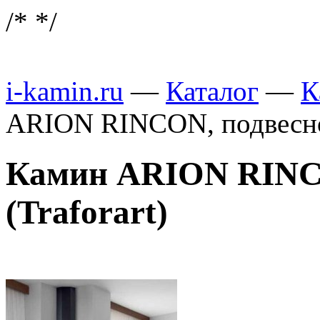
/*
*/
i-kamin.ru
—
Каталог
—
К
ARION RINCON, подвесной
Камин ARION RINCO
(Traforart)