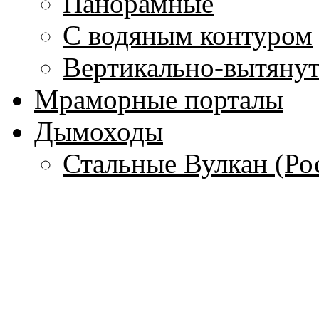
Панорамные
С водяным контуром
Вертикально-вытяну
Мраморные порталы
Дымоходы
Стальные Вулкан (Ро
Керамические Hart (
Гибкие стальные тру
(Франция)
Одностенные дымохо