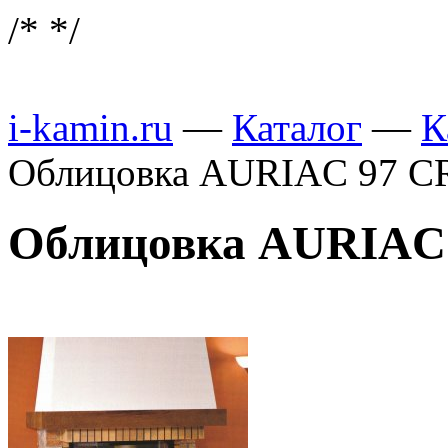
/*
*/
i-kamin.ru
—
Каталог
—
К
Облицовка AURIAC 97 CR
Облицовка AURIAC 