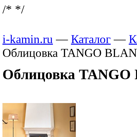
/*
*/
i-kamin.ru
—
Каталог
—
К
Облицовка TANGO BLANC
Облицовка TANGO 