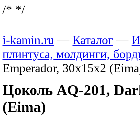
/*
*/
i-kamin.ru
—
Каталог
—
И
плинтуса, молдинги, бор
Emperador, 30х15х2 (Eim
Цоколь AQ-201, Dar
(Eima)