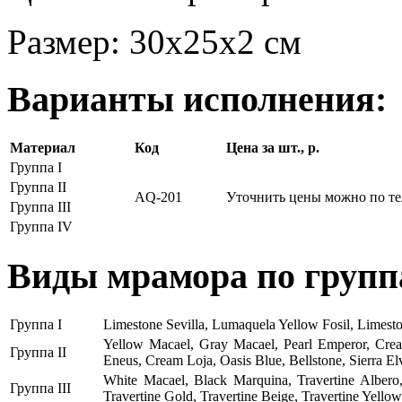
Размер: 30х25х2 см
Варианты исполнения:
Материал
Код
Цена за шт., р.
Группа I
Группа II
AQ-201
Уточнить цены можно по т
Группа III
Группа IV
Виды мрамора по групп
Группа I
Limestone Sevilla, Lumaquela Yellow Fosil, Limesto
Yellow Macael, Gray Macael, Pearl Emperor, Crea
Группа II
Eneus, Cream Loja, Oasis Blue, Bellstone, Sierra El
White Macael, Black Marquina, Travertine Albero,
Группа III
Travertine Gold, Travertine Beige, Travertine Yello