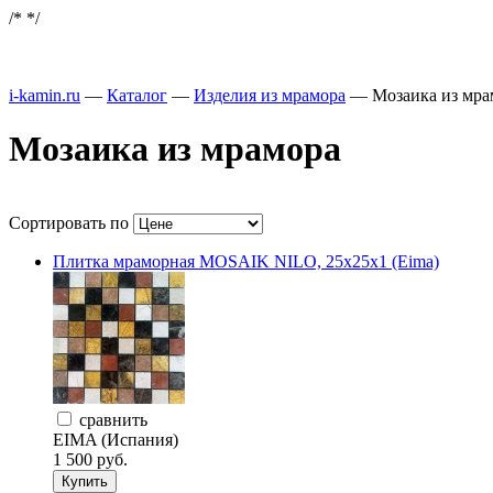
/*
*/
i-kamin.ru
—
Каталог
—
Изделия из мрамора
—
Мозаика из мр
Мозаика из мрамора
Сортировать по
Плитка мраморная MOSAIK NILO, 25x25x1 (Eima)
сравнить
EIMA (Испания)
1 500 руб.
Купить