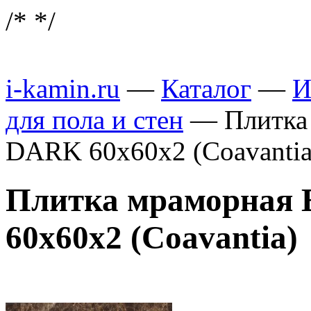
/*
*/
i-kamin.ru
—
Каталог
—
И
для пола и стен
—
Плитк
DARK 60x60x2 (Coavanti
Плитка мраморна
60x60x2 (Coavantia)