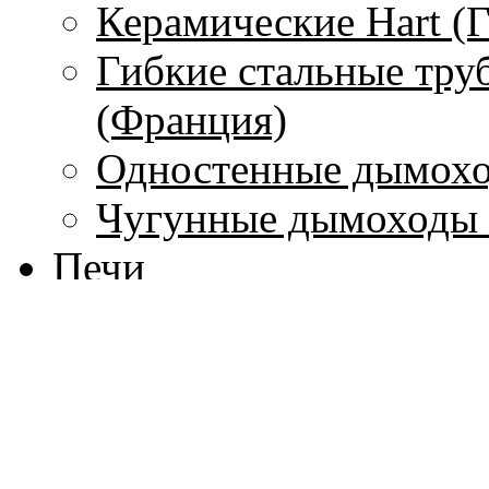
Керамические Hart (
Гибкие стальные тру
(Франция)
Одностенные дымохо
Чугунные дымоходы 
Печи
С водяным контуром
Без водяного контура
Печи-камины
Печи для бань