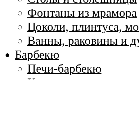
Фонтаны из мрамора
Цоколи, плинтуса, м
Ванны, раковины и 
Барбекю
Печи-барбекю
Коптильни
Грили
Печи для пиццы
Печь для сада
Аксессуары для барб