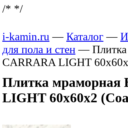
/*
*/
i-kamin.ru
—
Каталог
—
И
для пола и стен
—
Плитк
CARRARA LIGHT 60x60x2
Плитка мраморна
LIGHT 60x60x2 (Coa