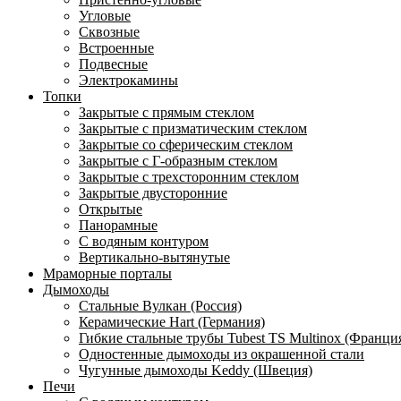
Угловые
Сквозные
Встроенные
Подвесные
Электрокамины
Топки
Закрытые с прямым стеклом
Закрытые с призматическим стеклом
Закрытые со сферическим стеклом
Закрытые с Г-образным стеклом
Закрытые с трехсторонним стеклом
Закрытые двусторонние
Открытые
Панорамные
С водяным контуром
Вертикально-вытянутые
Мраморные порталы
Дымоходы
Стальные Вулкан (Россия)
Керамические Hart (Германия)
Гибкие стальные трубы Tubest TS Multinox (Франци
Одностенные дымоходы из окрашенной стали
Чугунные дымоходы Keddy (Швеция)
Печи