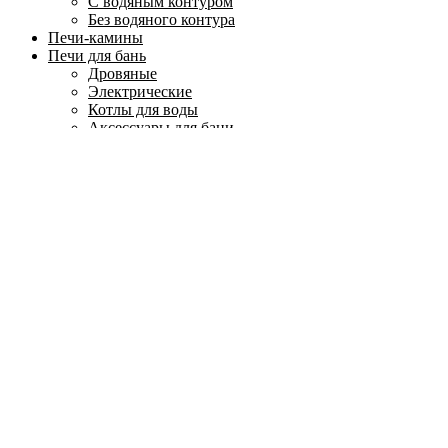
С водяным контуром
Без водяного контура
Печи-камины
Печи для бань
Дровяные
Электрические
Котлы для воды
Аксессуары для бани
Парогенераторы
Печи для кухни
Изделия из мрамора
Колонны и капители
Лестницы, балясины
Мозаика из мрамора
Плитка для пола и стен
Подоконники
Скульптура и вазы из мрамора
Столы и столешницы
Фонтаны из мрамора
Цоколи, плинтуса, молдинги, бордюры
Ванны, раковины и душевые поддоны
Барбекю
Печи-барбекю
Коптильни
Грили