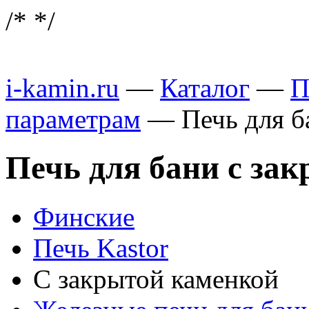
/*
*/
i-kamin.ru
—
Каталог
—
П
параметрам
—
Печь для б
Печь для бани с за
Финские
Печь Kastor
С закрытой каменкой