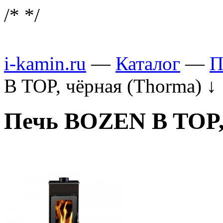
/*
*/
i-kamin.ru
—
Каталог
—
П
B TOP, чёрная (Thorma)
↓
Печь BOZEN B TOP,