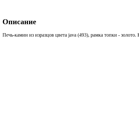
Описание
Печь-камин из изразцов цвета java (493), рамка топки - золото
Читать далее...
Свернуть
Похожие товары
- 26
Печь BELLA ROSA 5 ECOplus, creme-wei, рамка хром (
сравнить
Hark (Германия)
1 070 000 руб.
Заказать
Печь BELLA NOCHE 2 ECOplus, schwarz-gl, рамка хром