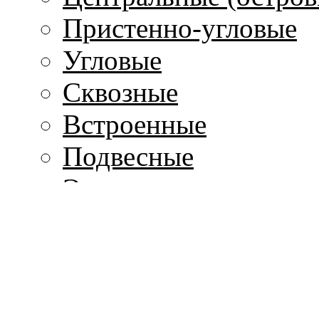
Пристенно-угловые
Угловые
Сквозные
Встроенные
Подвесные
Электрокамины
Топки
Закрытые с прямым 
Закрытые с призмати
Закрытые со сфериче