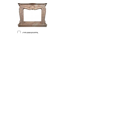
сравнить
Continental (Китай)
315 000 руб.
Купить
Портал GASSET, Crema Portugales (Crumar)
сравнить
Crumar (Испания)
248 700 руб.
Заказать
Портал MF 96625, White (Art World)