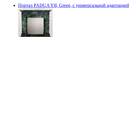
Портал PADUA YII, Green, с универсальной адаптацией 
сравнить
Continental (Китай)
199 500 руб.
Заказать
Портал LISBOA Y II с адапт., Red Travertine (Continental)
сравнить
Continental (Китай)
199 500 руб.
Заказать