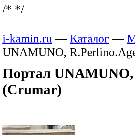
/*
*/
i-kamin.ru
—
Каталог
—
М
UNAMUNO, R.Perlino.Age
Портал UNAMUNO, R
(Crumar)