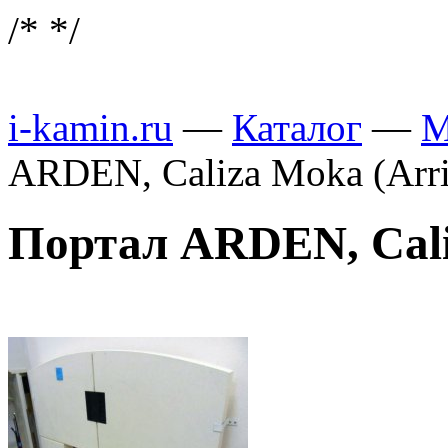
/*
*/
i-kamin.ru
—
Каталог
—
М
ARDEN, Caliza Moka (Arr
Портал ARDEN, Cali