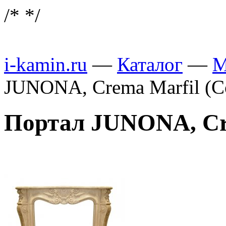
/*
*/
i-kamin.ru
—
Каталог
—
М
JUNONA, Crema Marfil (Co
Портал JUNONA, Cre