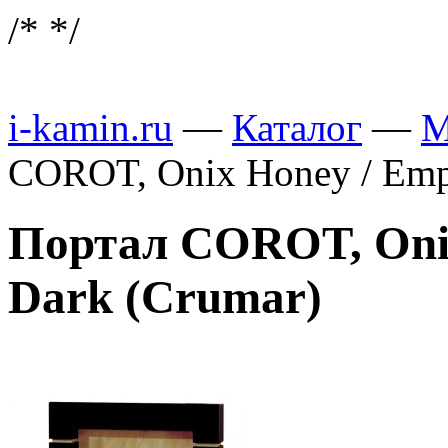
/*
*/
i-kamin.ru
—
Каталог
—
М
COROT, Onix Honey / Emp
Портал COROT, Onix
Dark (Crumar)