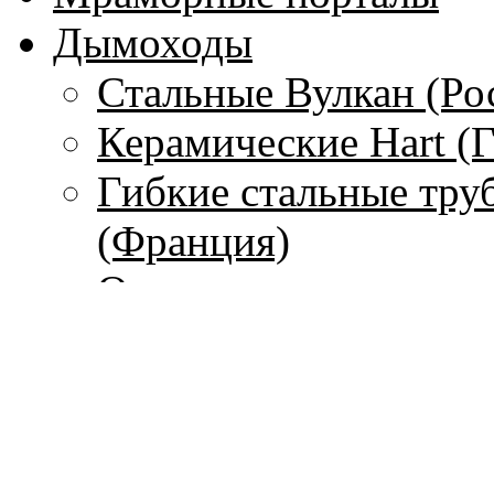
Дымоходы
Стальные Вулкан (Ро
Керамические Hart (
Гибкие стальные тру
(Франция)
Одностенные дымохо
Чугунные дымоходы 
Печи
С водяным контуром
Без водяного контура