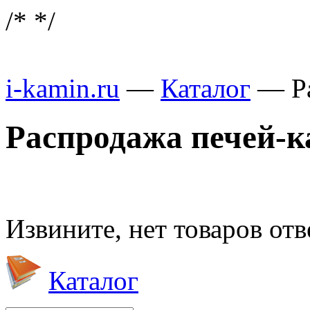
/*
*/
i-kamin.ru
—
Каталог
—
Р
Распродажа печей-
Извините, нет товаров от
Каталог