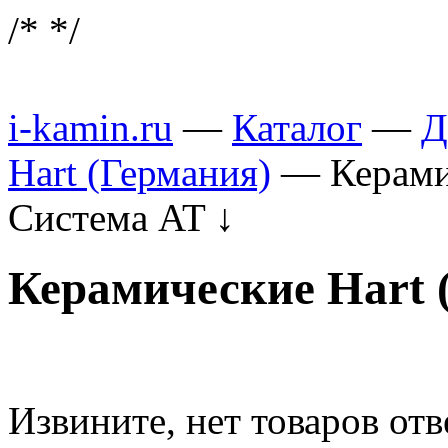
/*
*/
i-kamin.ru
—
Каталог
—
Д
Hart (Германия)
—
Керами
Система AT
↓
Керамические Hart 
Извините, нет товаров от