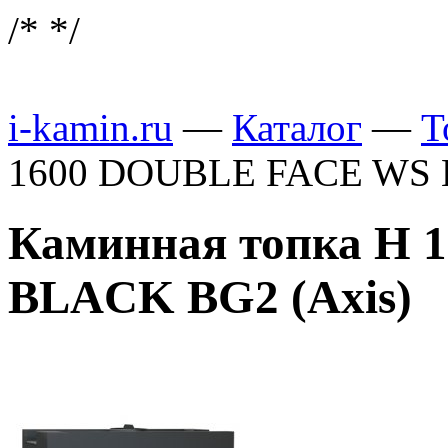
/*
*/
i-kamin.ru
—
Каталог
—
Т
1600 DOUBLE FACE WS 
Каминная топка H
BLACK BG2 (Axis)