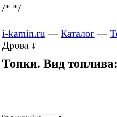
/*
*/
i-kamin.ru
—
Каталог
—
Т
Дрова
↓
Топки. Вид топлива
Сортировать по