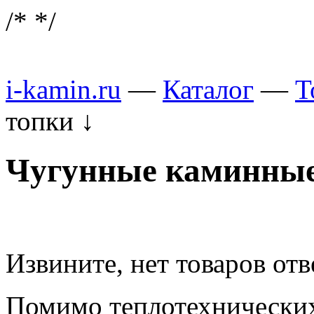
/*
*/
i-kamin.ru
—
Каталог
—
Т
топки
↓
Чугунные каминные
Извините, нет товаров от
Помимо теплотехнических