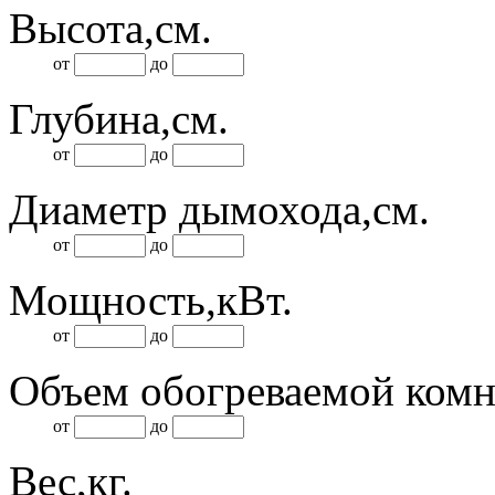
Высота,
см.
от
до
Глубина,
см.
от
до
Диаметр дымохода,
см.
от
до
Мощность,
кВт.
от
до
Объем обогреваемой комн
от
до
Вес,
кг.