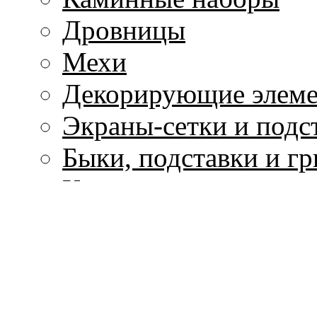
Дровницы
Мехи
Декорирующие элем
Экраны-сетки и подс
Быки, подставки и г
Каминные решетки
Ящики для золы, ведр
Аксессуары для бани
Изоляционные матер
Рамки для топок