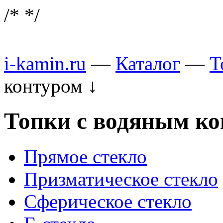
/*
*/
i-kamin.ru
—
Каталог
—
Т
контуром
↓
Топки с водяным к
Прямое стекло
Призматическое стекло
Сферическое стекло