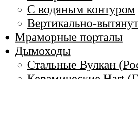
С водяным контуром
Вертикально-вытяну
Мраморные порталы
Дымоходы
Стальные Вулкан (Ро
Керамические Hart (
Гибкие стальные тру
(Франция)
Одностенные дымохо
Чугунные дымоходы 