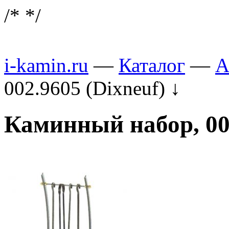
/*
*/
i-kamin.ru
—
Каталог
—
А
002.9605 (Dixneuf)
↓
Каминный набор, 002