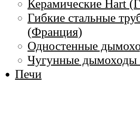
Керамические Hart (
Гибкие стальные тру
(Франция)
Одностенные дымохо
Чугунные дымоходы 
Печи
С водяным контуром
Без водяного контура
Печи-камины
Печи для бань