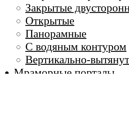
Закрытые двусторон
Открытые
Панорамные
С водяным контуром
Вертикально-вытяну
Мраморные порталы
Дымоходы
Стальные Вулкан (Ро
Керамические Hart (
Гибкие стальные тру