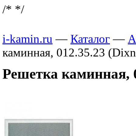
/*
*/
i-kamin.ru
—
Каталог
—
А
каминная, 012.35.23 (Dix
Решетка каминная, 0