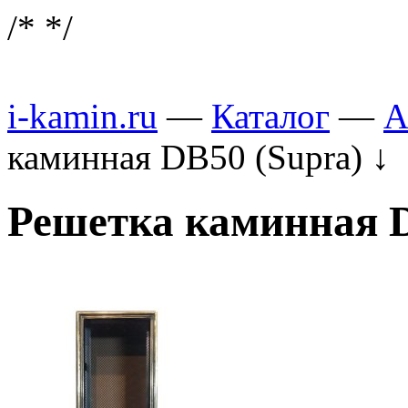
/*
*/
i-kamin.ru
—
Каталог
—
А
каминная DB50 (Supra)
↓
Решетка каминная D