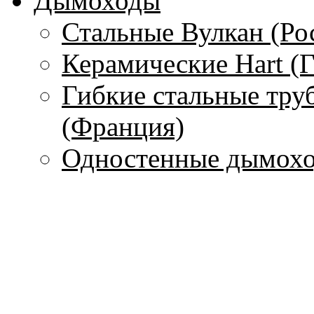
Дымоходы
Стальные Вулкан (Ро
Керамические Hart (
Гибкие стальные тру
(Франция)
Одностенные дымохо
Чугунные дымоходы 
Печи
С водяным контуром
Без водяного контура