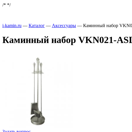
/*
*/
i-kamin.ru
—
Каталог
—
Аксессуары
—
Каминный набор VKN02
Каминный набор VKN021-ASL,
Задать вопрос