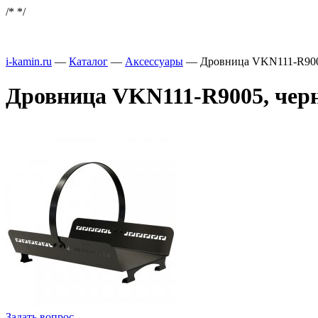
/*
*/
i-kamin.ru
—
Каталог
—
Аксессуары
—
Дровница VKN111-R900
Дровница VKN111-R9005, чер
Задать вопрос