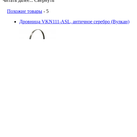
Читать далее...
Свернуть
Похожие товары
- 5
Дровница VKN111-ASL, античное серебро (Вулкан)
сравнить
Вулкан (Россия)
3 300 руб.
Купить
Дровница VKN111-R7010, серый (Вулкан)
сравнить